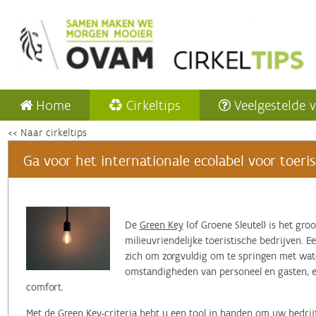
Home
Cirkeltips
Veelgestelde 
<< Naar cirkeltips
Ga voor het internationale ecolabel voor toeri
De
Green Key
(of Groene Sleutel)
is het gro
milieuvriendelijke toeristische bedrijven. E
zich om zorgvuldig om te springen met water
omstandigheden van personeel en gasten, e
comfort.
Met de Green Key-criteria hebt u een tool in handen om uw bedrij