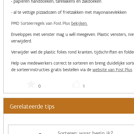
- papieren handdoeken, tafellakens en zakdoeken
- al te vettige pizzadozen of frietzakken met mayonaisevlekken
PMD Sorteerregels van Fost Plus
bekijken.
Enveloppes met venster mag u wél meegeven. Plastic vensters, niet
verwijderd.
Verwijder wel de plastic folies rond kranten, tijdschriften en folde
Help uw medewerkers correct te sorteren en breng duidelijke sort
de sorteerinstructies gratis bestellen via de
website van Fost Plus
0
1
Gerelateerde tips
Sorteren: waar begin ik?