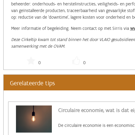
beheerder: onderhouds- en herstelinstructies, veiligheids- en perf
van geïnstalleerde producten, traceerbaarheid van gevaarlijke stoff
op: reductie van de ‘downtime’, lagere kosten voor onderheid en b
Meer informatie of begeleiding. Neem contact op met Sirris via
ww
Deze Cirkeltip kwam tot stand binnen het door VLAIO gesubsidieerde
samenwerking met de OVAM.
0
0
Gerelateerde tips
Circulaire economie, wat is dat ei