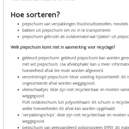
Hoe sorteren?
piepschuim van verpakkingen (huishoudtoestellen, meubels
bakken uit piepschuim om vis in te transporteren
piepschuim gebruikt als isolatiemateriaal (‘platen’ uit pieps
Welk piepschuim komt niet in aanmerking voor recyclage?
gekleurd piepschuim: gekleurd piepschuim kan worden ger
met wit piepschuim. Uw afvalophaler kan u meer informatie 
hoeveelheid afval die moet worden afgevoerd.
verontreinigd piepschuim (door voeding bijvoorbeeld): dit 
ongesorteerde afval worden weggegooid.
vleesschaaltjes: deze zijn niet recycleerbaar en moeten sa
weggegooid.
PUR isolatieschuim (uit polyurethaan): dit schuim is recycle
welke hoeveelheden dit afval kan worden opgehaald.
‘verpakkingschips’: deze zijn niet recycleerbaar en moeten
weggegooid.
piepschuim van geëxpandeerd polypropyleen (PPE): dit mat