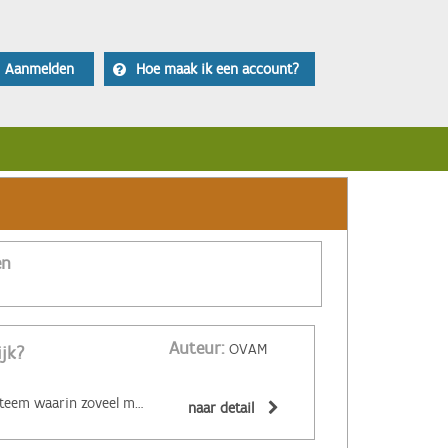
Aanmelden
Hoe maak ik een account?
en
Auteur:
OVAM
ijk?
‌De circulaire economie is een economisch systeem waarin zoveel mogelijk producten en grondstoffen hergebruikt of hoogwaardig gerecycleerd worden. Materialen zijn (volledig) recycleerbaar of afbreekbaar, spullen worden hersteld, hebben een hoge tweedehandswaarde, zijn ‘upgradebaar’, kunnen makkelijk gedemonteerd worden en omgevormd tot nieuwe producten ... Zo wordt maximaal vermeden dat spullen hun waarde verliezen. De circulaire economie biedt een alternatief voor het huidige lineaire systeem. Daarin worden grondstoffen omgezet in producten die aan het einde van hun leven massaal afval worden. De Ellen MacArthur Foundation maakte er een inzichtelijk filmpje over:
naar detail