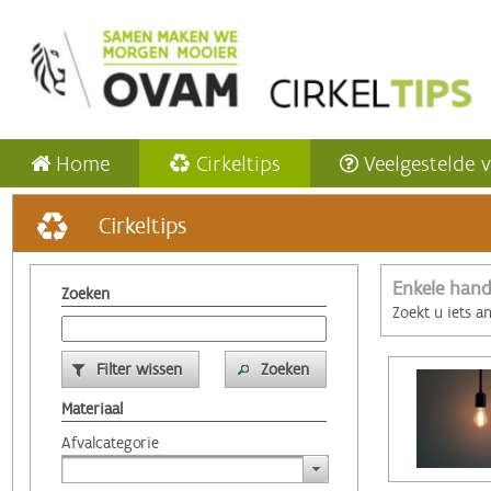
Home
Cirkeltips
Veelgestelde 
Cirkeltips
Enkele hand
Zoeken
Zoekt u iets a
Filter wissen
Zoeken
Materiaal
Afvalcategorie