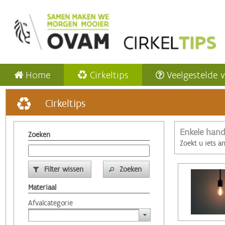
Home
Cirkeltips
Veelgestelde 
Cirkeltips
Enkele hand
Zoeken
Zoekt u iets a
Filter wissen
Zoeken
Materiaal
Afvalcategorie