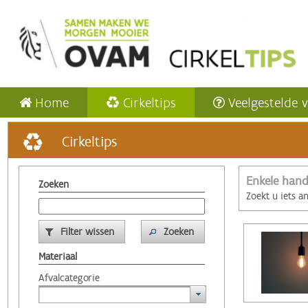
Home
Cirkeltips
Veelgestelde 
Cirkeltips
Enkele hand
Zoeken
Zoekt u iets a
Filter wissen
Zoeken
Materiaal
Afvalcategorie