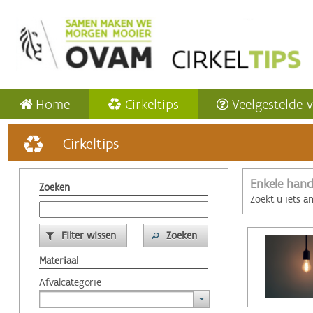
Home
Cirkeltips
Veelgestelde 
Cirkeltips
Enkele hand
Zoeken
Zoekt u iets a
Filter wissen
Zoeken
Materiaal
Afvalcategorie