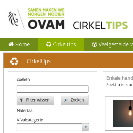
Home
Cirkeltips
Veelgestelde 
Cirkeltips
Enkele hand
Zoeken
Zoekt u iets a
Filter wissen
Zoeken
Materiaal
Afvalcategorie