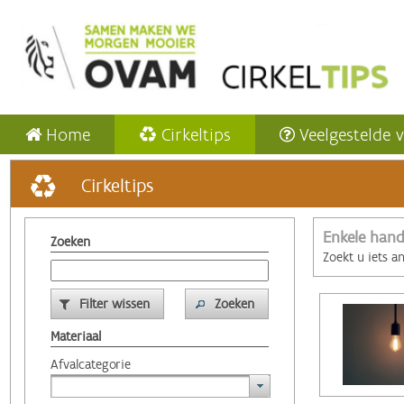
Home
Cirkeltips
Veelgestelde 
Cirkeltips
Enkele hand
Zoeken
Zoekt u iets a
Filter wissen
Zoeken
Materiaal
Afvalcategorie