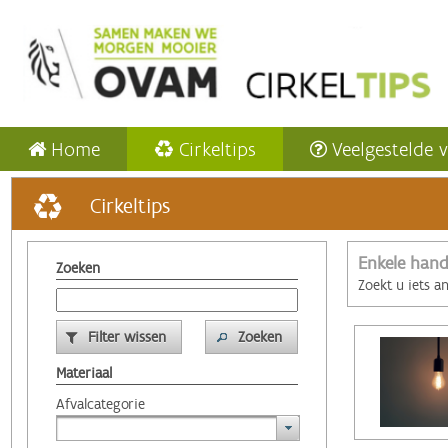
Home
Cirkeltips
Veelgestelde 
Cirkeltips
Enkele hand
Zoeken
Zoekt u iets a
Filter wissen
Zoeken
Materiaal
Afvalcategorie