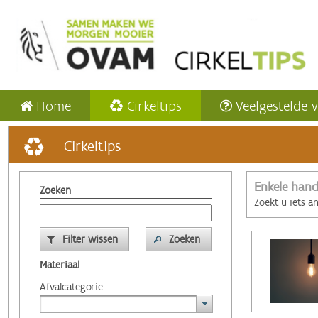
Home
Cirkeltips
Veelgestelde 
Cirkeltips
Enkele hand
Zoeken
Zoekt u iets a
Filter wissen
Zoeken
Materiaal
Afvalcategorie