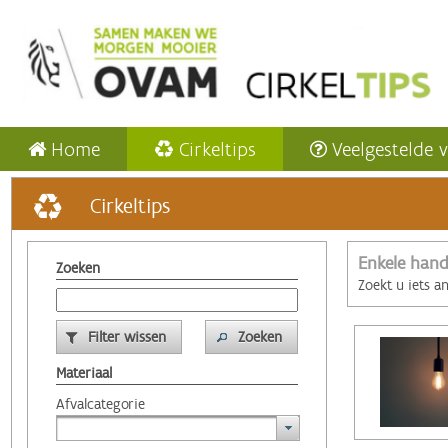
Home
Cirkeltips
Veelgestelde 
Cirkeltips
Enkele hand
Zoeken
Zoekt u iets a
Filter wissen
Zoeken
Materiaal
Afvalcategorie