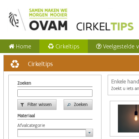
Home
Cirkeltips
Veelgestelde 
Cirkeltips
Enkele hand
Zoeken
Zoekt u iets a
Filter wissen
Zoeken
Materiaal
Afvalcategorie