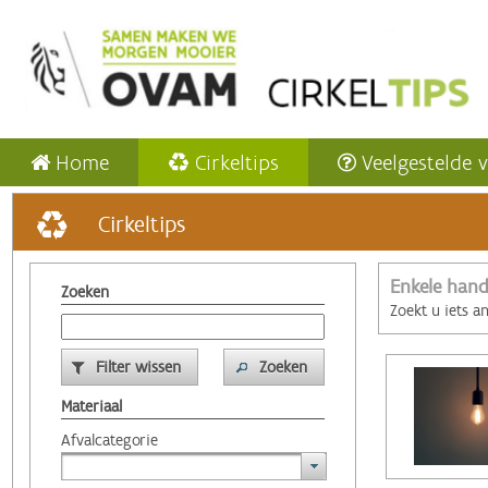
Home
Cirkeltips
Veelgestelde 
Cirkeltips
Enkele hand
Zoeken
Zoekt u iets a
Filter wissen
Zoeken
Materiaal
Afvalcategorie