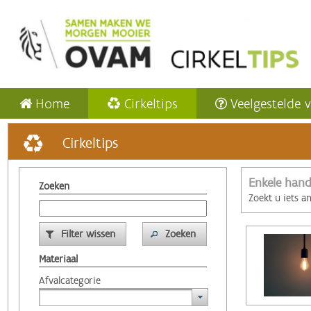
Home
Cirkeltips
Veelgestelde 
Cirkeltips
Enkele hand
Zoeken
Zoekt u iets a
Filter wissen
Zoeken
Materiaal
Afvalcategorie