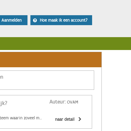
Aanmelden
Hoe maak ik een account?
en
Auteur:
OVAM
ijk?
‌De circulaire economie is een economisch systeem waarin zoveel mogelijk producten en grondstoffen hergebruikt of hoogwaardig gerecycleerd worden. Materialen zijn (volledig) recycleerbaar of afbreekbaar, spullen worden hersteld, hebben een hoge tweedehandswaarde, zijn ‘upgradebaar’, kunnen makkelijk gedemonteerd worden en omgevormd tot nieuwe producten ... Zo wordt maximaal vermeden dat spullen hun waarde verliezen. De circulaire economie biedt een alternatief voor het huidige lineaire systeem. Daarin worden grondstoffen omgezet in producten die aan het einde van hun leven massaal afval worden. De Ellen MacArthur Foundation maakte er een inzichtelijk filmpje over:
naar detail