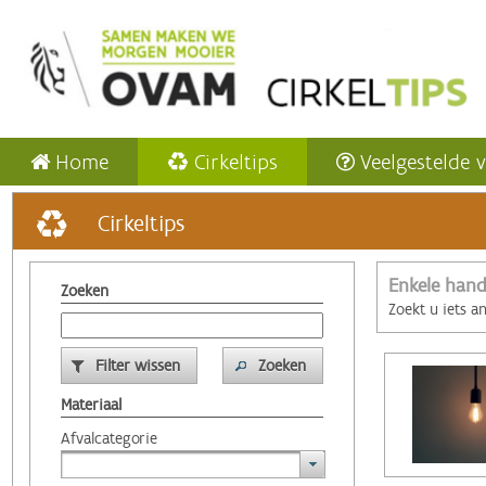
Home
Cirkeltips
Veelgestelde 
Cirkeltips
Enkele hand
Zoeken
Zoekt u iets a
Filter wissen
Zoeken
Materiaal
Afvalcategorie