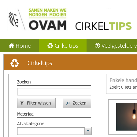
Home
Cirkeltips
Veelgestelde 
Cirkeltips
Enkele hand
Zoeken
Zoekt u iets a
Filter wissen
Zoeken
Materiaal
Afvalcategorie