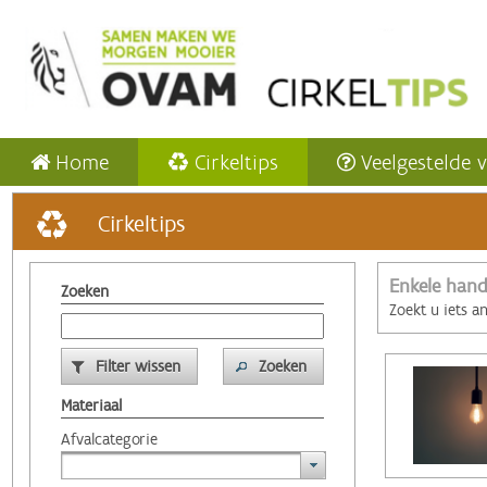
Home
Cirkeltips
Veelgestelde 
Cirkeltips
Enkele hand
Zoeken
Zoekt u iets a
Filter wissen
Zoeken
Materiaal
Afvalcategorie