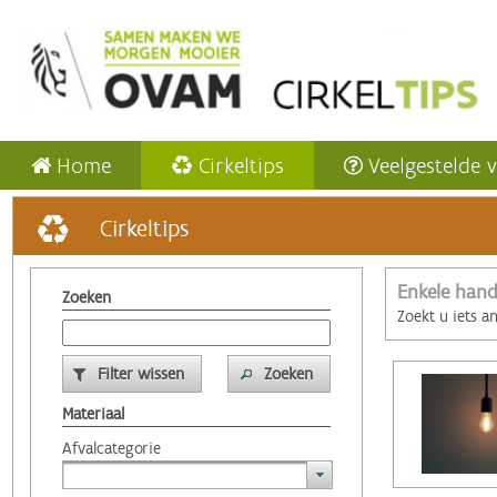
Home
Cirkeltips
Veelgestelde 
Cirkeltips
Enkele hand
Zoeken
Zoekt u iets a
Filter wissen
Zoeken
Materiaal
Afvalcategorie