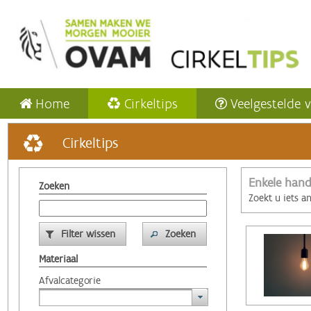
Home
Cirkeltips
Veelgestelde 
Cirkeltips
Enkele hand
Zoeken
Zoekt u iets a
Filter wissen
Zoeken
Materiaal
Afvalcategorie