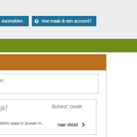
Aanmelden
Hoe maak ik een account?
en
Auteur:
OVAM
ijk?
‌De circulaire economie is een economisch systeem waarin zoveel mogelijk producten en grondstoffen hergebruikt of hoogwaardig gerecycleerd worden. Materialen zijn (volledig) recycleerbaar of afbreekbaar, spullen worden hersteld, hebben een hoge tweedehandswaarde, zijn ‘upgradebaar’, kunnen makkelijk gedemonteerd worden en omgevormd tot nieuwe producten ... Zo wordt maximaal vermeden dat spullen hun waarde verliezen. De circulaire economie biedt een alternatief voor het huidige lineaire systeem. Daarin worden grondstoffen omgezet in producten die aan het einde van hun leven massaal afval worden. De Ellen MacArthur Foundation maakte er een inzichtelijk filmpje over:
naar detail