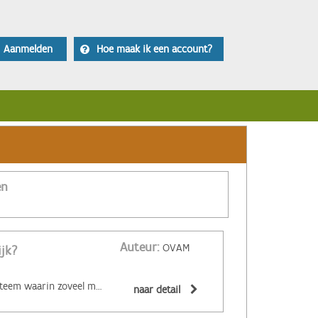
Aanmelden
Hoe maak ik een account?
en
Auteur:
OVAM
ijk?
‌De circulaire economie is een economisch systeem waarin zoveel mogelijk producten en grondstoffen hergebruikt of hoogwaardig gerecycleerd worden. Materialen zijn (volledig) recycleerbaar of afbreekbaar, spullen worden hersteld, hebben een hoge tweedehandswaarde, zijn ‘upgradebaar’, kunnen makkelijk gedemonteerd worden en omgevormd tot nieuwe producten ... Zo wordt maximaal vermeden dat spullen hun waarde verliezen. De circulaire economie biedt een alternatief voor het huidige lineaire systeem. Daarin worden grondstoffen omgezet in producten die aan het einde van hun leven massaal afval worden. De Ellen MacArthur Foundation maakte er een inzichtelijk filmpje over:
naar detail