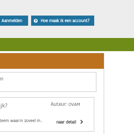
Aanmelden
Hoe maak ik een account?
en
Auteur:
OVAM
ijk?
‌De circulaire economie is een economisch systeem waarin zoveel mogelijk producten en grondstoffen hergebruikt of hoogwaardig gerecycleerd worden. Materialen zijn (volledig) recycleerbaar of afbreekbaar, spullen worden hersteld, hebben een hoge tweedehandswaarde, zijn ‘upgradebaar’, kunnen makkelijk gedemonteerd worden en omgevormd tot nieuwe producten ... Zo wordt maximaal vermeden dat spullen hun waarde verliezen. De circulaire economie biedt een alternatief voor het huidige lineaire systeem. Daarin worden grondstoffen omgezet in producten die aan het einde van hun leven massaal afval worden. De Ellen MacArthur Foundation maakte er een inzichtelijk filmpje over:
naar detail