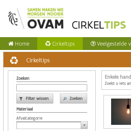
Home
Cirkeltips
Veelgestelde 
Cirkeltips
Enkele hand
Zoeken
Zoekt u iets a
Filter wissen
Zoeken
Materiaal
Afvalcategorie