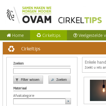
Home
Cirkeltips
Veelgestelde 
Cirkeltips
Enkele hand
Zoeken
Zoekt u iets a
Filter wissen
Zoeken
Materiaal
Afvalcategorie