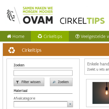
Home
Cirkeltips
Veelgestelde 
Cirkeltips
Enkele hand
Zoeken
Zoekt u iets a
Filter wissen
Zoeken
Materiaal
Afvalcategorie