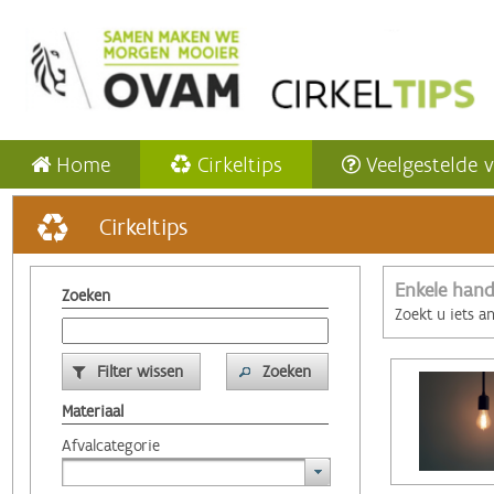
Home
Cirkeltips
Veelgestelde 
Cirkeltips
Enkele hand
Zoeken
Zoekt u iets a
Filter wissen
Zoeken
Materiaal
Afvalcategorie