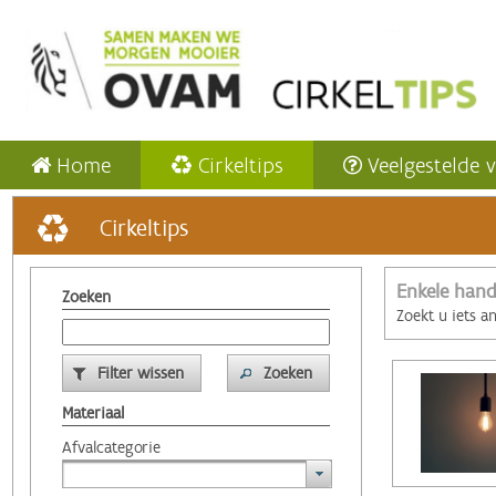
Home
Cirkeltips
Veelgestelde 
Cirkeltips
Enkele hand
Zoeken
Zoekt u iets a
Filter wissen
Zoeken
Materiaal
Afvalcategorie