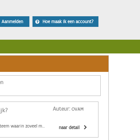
Aanmelden
Hoe maak ik een account?
en
Auteur:
OVAM
ijk?
‌De circulaire economie is een economisch systeem waarin zoveel mogelijk producten en grondstoffen hergebruikt of hoogwaardig gerecycleerd worden. Materialen zijn (volledig) recycleerbaar of afbreekbaar, spullen worden hersteld, hebben een hoge tweedehandswaarde, zijn ‘upgradebaar’, kunnen makkelijk gedemonteerd worden en omgevormd tot nieuwe producten ... Zo wordt maximaal vermeden dat spullen hun waarde verliezen. De circulaire economie biedt een alternatief voor het huidige lineaire systeem. Daarin worden grondstoffen omgezet in producten die aan het einde van hun leven massaal afval worden. De Ellen MacArthur Foundation maakte er een inzichtelijk filmpje over:
naar detail