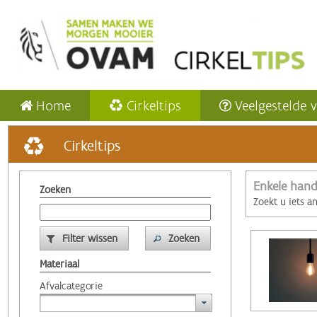
Home
Cirkeltips
Veelgestelde 
Cirkeltips
Enkele hand
Zoeken
Zoekt u iets a
Filter wissen
Zoeken
Materiaal
Afvalcategorie