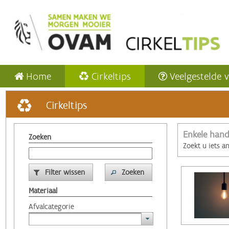
Home
Cirkeltips
Veelgestelde 
Cirkeltips
Enkele hand
Zoeken
Zoekt u iets a
Filter wissen
Zoeken
Materiaal
Afvalcategorie