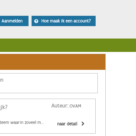
Aanmelden
Hoe maak ik een account?
en
Auteur:
OVAM
ijk?
‌De circulaire economie is een economisch systeem waarin zoveel mogelijk producten en grondstoffen hergebruikt of hoogwaardig gerecycleerd worden. Materialen zijn (volledig) recycleerbaar of afbreekbaar, spullen worden hersteld, hebben een hoge tweedehandswaarde, zijn ‘upgradebaar’, kunnen makkelijk gedemonteerd worden en omgevormd tot nieuwe producten ... Zo wordt maximaal vermeden dat spullen hun waarde verliezen. De circulaire economie biedt een alternatief voor het huidige lineaire systeem. Daarin worden grondstoffen omgezet in producten die aan het einde van hun leven massaal afval worden. De Ellen MacArthur Foundation maakte er een inzichtelijk filmpje over:
naar detail