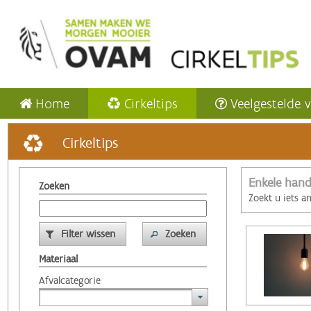
Home
Cirkeltips
Veelgestelde 
Cirkeltips
Enkele hand
Zoeken
Zoekt u iets a
Filter wissen
Zoeken
Materiaal
Afvalcategorie