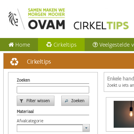
Home
Cirkeltips
Veelgestelde 
Cirkeltips
Enkele hand
Zoeken
Zoekt u iets a
Filter wissen
Zoeken
Materiaal
Afvalcategorie