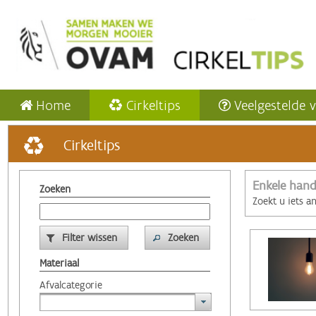
Home
Cirkeltips
Veelgestelde 
Cirkeltips
Enkele hand
Zoeken
Zoekt u iets a
Filter wissen
Zoeken
Materiaal
Afvalcategorie