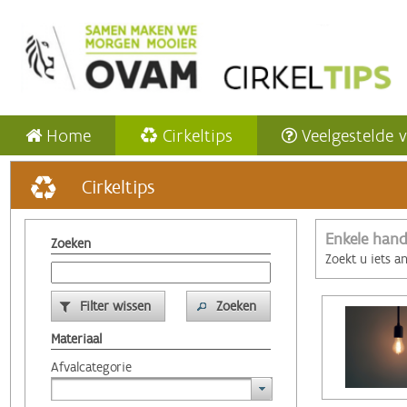
Home
Cirkeltips
Veelgestelde 
Cirkeltips
Enkele hand
Zoeken
Zoekt u iets a
Filter wissen
Zoeken
Materiaal
Afvalcategorie