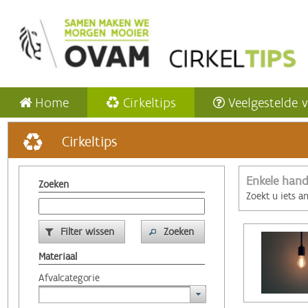
Home
Cirkeltips
Veelgestelde 
Cirkeltips
Enkele hand
Zoeken
Zoekt u iets a
Filter wissen
Zoeken
Materiaal
Afvalcategorie