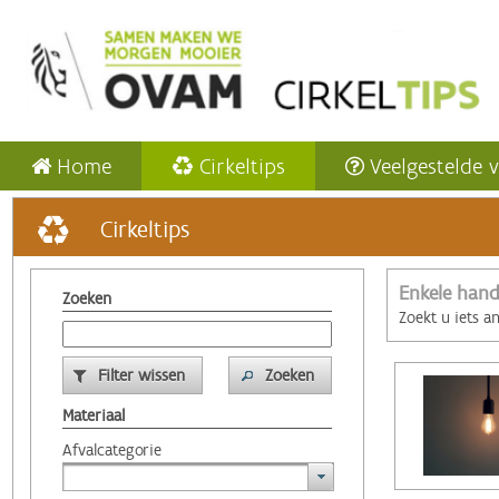
Home
Cirkeltips
Veelgestelde 
Cirkeltips
Enkele hand
Zoeken
Zoekt u iets a
Filter wissen
Zoeken
Materiaal
Afvalcategorie