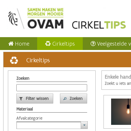
Home
Cirkeltips
Veelgestelde 
Cirkeltips
Enkele hand
Zoeken
Zoekt u iets a
Filter wissen
Zoeken
Materiaal
Afvalcategorie