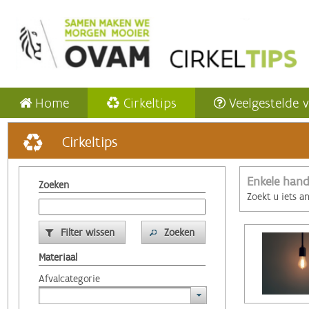
Home
Cirkeltips
Veelgestelde 
Cirkeltips
Enkele hand
Zoeken
Zoekt u iets a
Filter wissen
Zoeken
Materiaal
Afvalcategorie