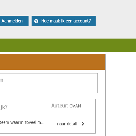
Aanmelden
Hoe maak ik een account?
en
Auteur:
OVAM
ijk?
‌De circulaire economie is een economisch systeem waarin zoveel mogelijk producten en grondstoffen hergebruikt of hoogwaardig gerecycleerd worden. Materialen zijn (volledig) recycleerbaar of afbreekbaar, spullen worden hersteld, hebben een hoge tweedehandswaarde, zijn ‘upgradebaar’, kunnen makkelijk gedemonteerd worden en omgevormd tot nieuwe producten ... Zo wordt maximaal vermeden dat spullen hun waarde verliezen. De circulaire economie biedt een alternatief voor het huidige lineaire systeem. Daarin worden grondstoffen omgezet in producten die aan het einde van hun leven massaal afval worden. De Ellen MacArthur Foundation maakte er een inzichtelijk filmpje over:
naar detail