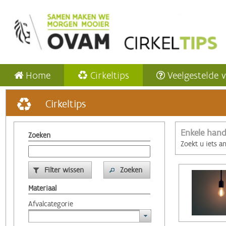
Home
Cirkeltips
Veelgestelde 
Cirkeltips
Enkele hand
Zoeken
Zoekt u iets a
Filter wissen
Zoeken
Materiaal
Afvalcategorie