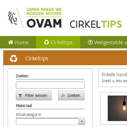
Home
Cirkeltips
Veelgestelde 
Cirkeltips
Enkele hand
Zoeken
Zoekt u iets a
Filter wissen
Zoeken
Materiaal
Afvalcategorie