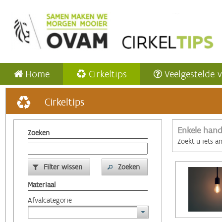
Home
Cirkeltips
Veelgestelde 
Cirkeltips
Enkele hand
Zoeken
Zoekt u iets a
Filter wissen
Zoeken
Materiaal
Afvalcategorie