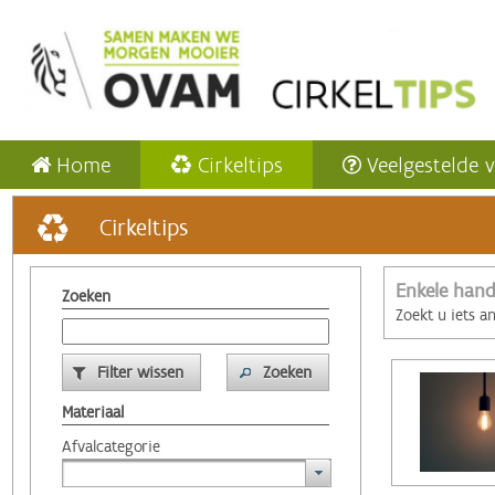
Home
Cirkeltips
Veelgestelde 
Cirkeltips
Enkele hand
Zoeken
Zoekt u iets a
Filter wissen
Zoeken
Materiaal
Afvalcategorie