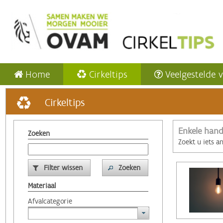
Home
Cirkeltips
Veelgestelde 
Cirkeltips
Enkele hand
Zoeken
Zoekt u iets a
Filter wissen
Zoeken
Materiaal
Afvalcategorie