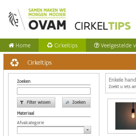
Home
Cirkeltips
Veelgestelde 
Cirkeltips
Enkele hand
Zoeken
Zoekt u iets a
Filter wissen
Zoeken
Materiaal
Afvalcategorie